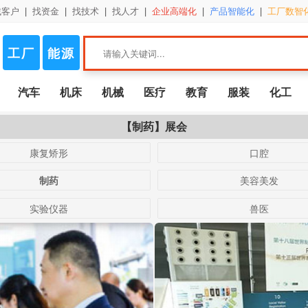
找客户
|
找资金
|
找技术
|
找人才
|
企业高端化
|
产品智能化
|
工厂数智
工厂
能源
汽车
机床
机械
医疗
教育
服装
化工
【制药】展会
康复矫形
口腔
制药
美容美发
实验仪器
兽医