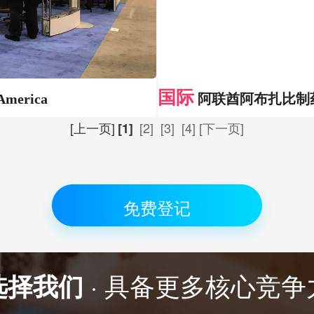
国际
erica
阿联酋阿布扎比制药原料
[上一页]
[2]
[3]
[4]
[下一页]
[1]
免费登记
选择我们
· 具备更多核心竞争