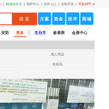
化
|
能源绿色化
|
指挥中心
|
合作入口
|
定制开发
|
手机APP
方案
资金
技术
商城
搜 索
|
安防
更多
主办方
参展商
会展中心
成人用品
化妆品