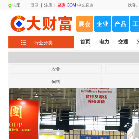
沈阳
登录
|
注册
|
聚惠
.COM
中文直达
找客
展会
企业
产品
工
首页
电力
交通
行业分类
农业
饲料