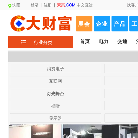
沈阳
登录
|
注册
|
聚惠
.COM
中文直达
找客
展会
企业
产品
工
首页
电力
交通
行业分类
消费电子
互联网
灯光舞台
视听
显示器