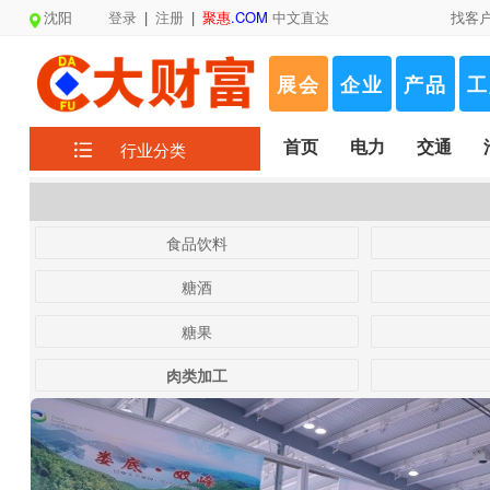
沈阳
登录
|
注册
|
聚惠
.COM
中文直达
找客
展会
企业
产品
工
首页
电力
交通
行业分类
食品饮料
糖酒
糖果
肉类加工