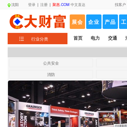
沈阳
登录
|
注册
|
聚惠
.COM
中文直达
找客户
展会
企业
产品
工
首页
电力
交通
行业分类
公共安全
消防