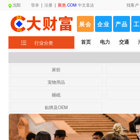
沈阳
登录
|
注册
|
聚惠
.COM
中文直达
找客户
展会
企业
产品
工
首页
电力
交通
行业分类
家纺
宠物用品
睡眠
贴牌及OEM