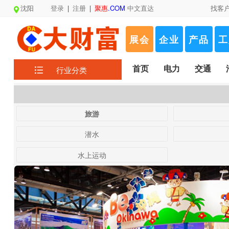
沈阳
登录
|
注册
|
聚惠
.COM
中文直达
找客
展会
企业
产品
工
首页
电力
交通
行业分类
旅游
潜水
水上运动