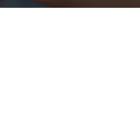
适合
贴心
安
实际需求，一对
提供一对一售后服务，
采用公有云+私
制适用于客户的
7*24小时解决售后问题,为
所有数据均储存
。
您提供更贴心的服务。
器上，保证数据
全。
免费注册