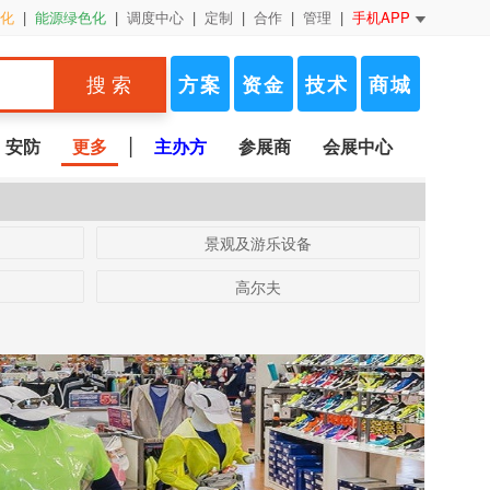
化
|
能源绿色化
|
调度中心
|
定制
|
合作
|
管理
|
手机APP
方案
资金
技术
商城
搜 索
|
安防
更多
主办方
参展商
会展中心
景观及游乐设备
高尔夫