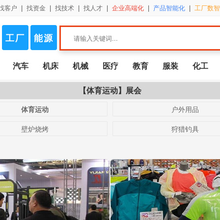
找客户
|
找资金
|
找技术
|
找人才
|
企业高端化
|
产品智能化
|
工厂数智
工厂
能源
汽车
机床
机械
医疗
教育
服装
化工
【体育运动】展会
体育运动
户外用品
壁炉烧烤
狩猎钓具