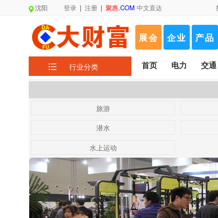
沈阳
登录
|
注册
|
聚惠
.COM
中文直达
展会
企业
产品
首页
电力
交通
行业分类
旅游
潜水
水上运动