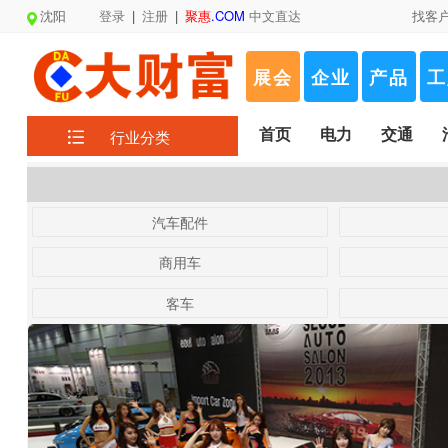
沈阳
登录
|
注册
|
聚惠
.COM
中文直达
找客
展会
企业
产品
工
首页
电力
交通
行业分类
汽车配件
商用车
客车