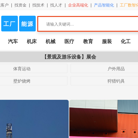
找客户
|
找资金
|
找技术
|
找人才
|
企业高端化
|
产品智能化
|
工厂数智
工厂
能源
汽车
机床
机械
医疗
教育
服装
化工
【景观及游乐设备】展会
体育运动
户外用品
壁炉烧烤
狩猎钓具