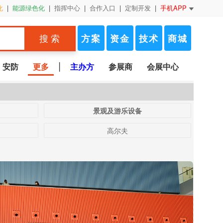
化
|
能源绿色化
|
指挥中心
|
合作入口
|
定制开发
|
手机APP
方案
资金
技术
商城
搜 索
|
安防
更多
主办方
参展商
会展中心
景观及游乐设备
高尔夫