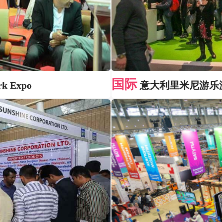
国际
 Expo
意大利里米尼游乐游