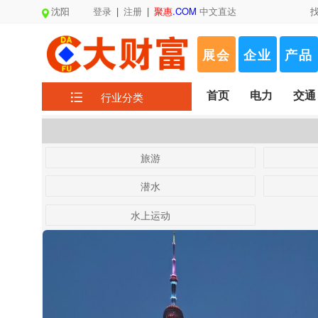
沈阳
登录
|
注册
|
聚惠
.COM
中文直达
展会
企业
产品
首页
电力
交通
行业分类
旅游
潜水
水上运动