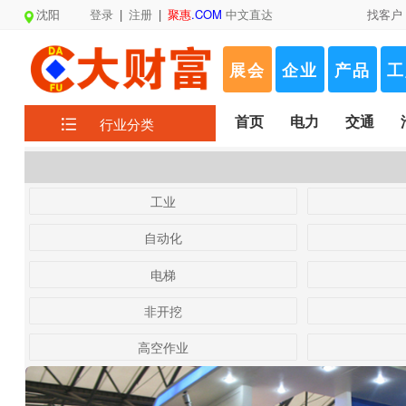
沈阳
登录
|
注册
|
聚惠
.COM
中文直达
找客户
展会
企业
产品
工
首页
电力
交通
行业分类
工业
自动化
电梯
非开挖
高空作业