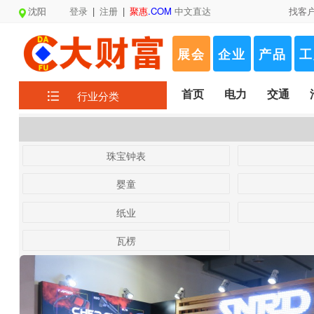
沈阳
登录
|
注册
|
聚惠
.COM
中文直达
找客
展会
企业
产品
工
首页
电力
交通
行业分类
珠宝钟表
婴童
纸业
瓦楞